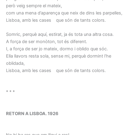
però veig sempre el mateix,
com una mena d’aparença que neix de dins les parpelles,
Lisboa, amb les cases que són de tants colors.
Somric, perquè aquí, estirat, ja és tota una altra cosa.
A força de ser monòton, tot és diferent.
I, a força de ser jo mateix, dormo i oblido que sóc.
Ella llavors resta sola, sense mi, perquè dormint l’he
oblidada,
Lisboa, amb les cases que són de tants colors.
* * *
RETORN A LISBOA. 1926
No hi ha res que em lligui a res!