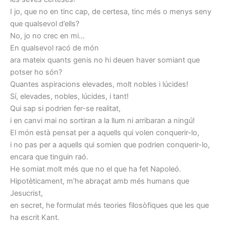
I jo, que no en tinc cap, de certesa, tinc més o menys seny
que qualsevol d’ells?
No, jo no crec en mi…
En qualsevol racó de món
ara mateix quants genis no hi deuen haver somiant que
potser ho són?
Quantes aspiracions elevades, molt nobles i lúcides!
Sí, elevades, nobles, lúcides, i tant!
Qui sap si podrien fer-se realitat,
i en canvi mai no sortiran a la llum ni arribaran a ningú!
El món està pensat per a aquells qui volen conquerir-lo,
i no pas per a aquells qui somien que podrien conquerir-lo,
encara que tinguin raó.
He somiat molt més que no el que ha fet Napoleó.
Hipotèticament, m’he abraçat amb més humans que
Jesucrist,
en secret, he formulat més teories filosòfiques que les que
ha escrit Kant.