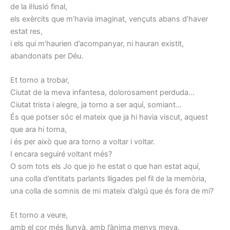
de la il·lusió final,
els exèrcits que m’havia imaginat, vençuts abans d’haver
estat res,
i els qui m’haurien d’acompanyar, ni hauran existit,
abandonats per Déu.
Et torno a trobar,
Ciutat de la meva infantesa, dolorosament perduda…
Ciutat trista i alegre, ja torno a ser aquí, somiant…
És que potser sóc el mateix que ja hi havia viscut, aquest
que ara hi torna,
i és per això que ara torno a voltar i voltar.
I encara seguiré voltant més?
O som tots els Jo que jo he estat o que han estat aquí,
una colla d’entitats parlants lligades pel fil de la memòria,
una colla de somnis de mi mateix d’algú que és fora de mi?
Et torno a veure,
amb el cor més llunyà, amb l’ànima menys meva.