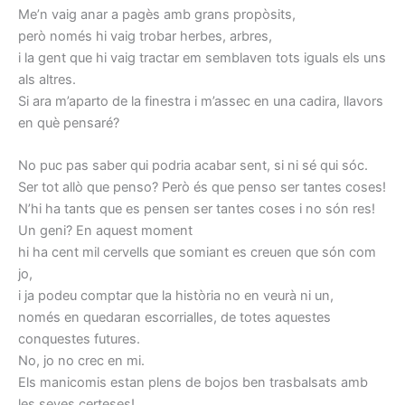
Me’n vaig anar a pagès amb grans propòsits,
però només hi vaig trobar herbes, arbres,
i la gent que hi vaig tractar em semblaven tots iguals els uns
als altres.
Si ara m’aparto de la finestra i m’assec en una cadira, llavors
en què pensaré?
No puc pas saber qui podria acabar sent, si ni sé qui sóc.
Ser tot allò que penso? Però és que penso ser tantes coses!
N’hi ha tants que es pensen ser tantes coses i no són res!
Un geni? En aquest moment
hi ha cent mil cervells que somiant es creuen que són com
jo,
i ja podeu comptar que la història no en veurà ni un,
només en quedaran escorrialles, de totes aquestes
conquestes futures.
No, jo no crec en mi.
Els manicomis estan plens de bojos ben trasbalsats amb
les seves certeses!