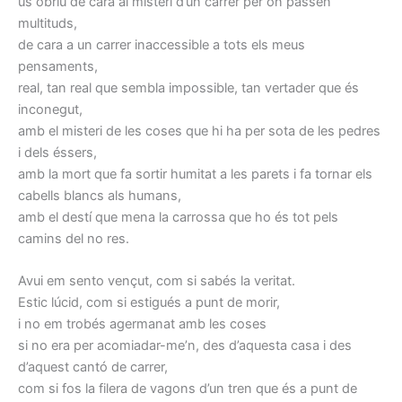
us obriu de cara al misteri d’un carrer per on passen
multituds,
de cara a un carrer inaccessible a tots els meus
pensaments,
real, tan real que sembla impossible, tan vertader que és
inconegut,
amb el misteri de les coses que hi ha per sota de les pedres
i dels éssers,
amb la mort que fa sortir humitat a les parets i fa tornar els
cabells blancs als humans,
amb el destí que mena la carrossa que ho és tot pels
camins del no res.
Avui em sento vençut, com si sabés la veritat.
Estic lúcid, com si estigués a punt de morir,
i no em trobés agermanat amb les coses
si no era per acomiadar-me’n, des d’aquesta casa i des
d’aquest cantó de carrer,
com si fos la filera de vagons d’un tren que és a punt de