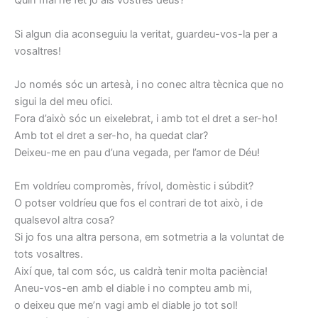
Quin mal he fet jo als vostres déus?
Si algun dia aconseguiu la veritat, guardeu-vos-la per a
vosaltres!
Jo només sóc un artesà, i no conec altra tècnica que no
sigui la del meu ofici.
Fora d’això sóc un eixelebrat, i amb tot el dret a ser-ho!
Amb tot el dret a ser-ho, ha quedat clar?
Deixeu-me en pau d’una vegada, per l’amor de Déu!
Em voldríeu compromès, frívol, domèstic i súbdit?
O potser voldríeu que fos el contrari de tot això, i de
qualsevol altra cosa?
Si jo fos una altra persona, em sotmetria a la voluntat de
tots vosaltres.
Així que, tal com sóc, us caldrà tenir molta paciència!
Aneu-vos-en amb el diable i no compteu amb mi,
o deixeu que me’n vagi amb el diable jo tot sol!