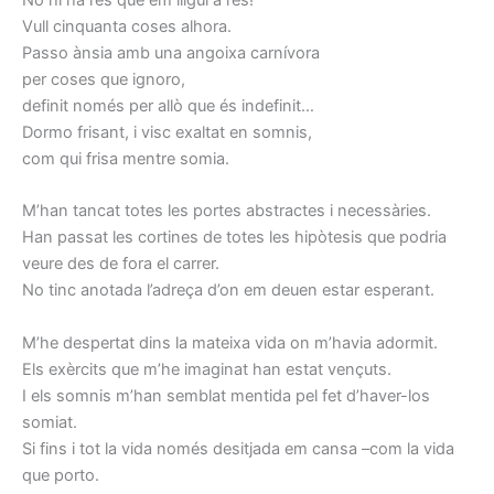
Vull cinquanta coses alhora.
Passo ànsia amb una angoixa carnívora
per coses que ignoro,
definit només per allò que és indefinit…
Dormo frisant, i visc exaltat en somnis,
com qui frisa mentre somia.
M’han tancat totes les portes abstractes i necessàries.
Han passat les cortines de totes les hipòtesis que podria
veure des de fora el carrer.
No tinc anotada l’adreça d’on em deuen estar esperant.
M’he despertat dins la mateixa vida on m’havia adormit.
Els exèrcits que m’he imaginat han estat vençuts.
I els somnis m’han semblat mentida pel fet d’haver-los
somiat.
Si fins i tot la vida només desitjada em cansa –com la vida
que porto.