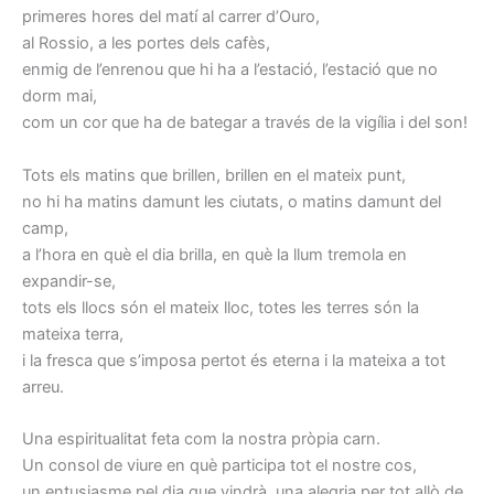
primeres hores del matí al carrer d’Ouro,
al Rossio, a les portes dels cafès,
enmig de l’enrenou que hi ha a l’estació, l’estació que no
dorm mai,
com un cor que ha de bategar a través de la vigília i del son!
Tots els matins que brillen, brillen en el mateix punt,
no hi ha matins damunt les ciutats, o matins damunt del
camp,
a l’hora en què el dia brilla, en què la llum tremola en
expandir-se,
tots els llocs són el mateix lloc, totes les terres són la
mateixa terra,
i la fresca que s’imposa pertot és eterna i la mateixa a tot
arreu.
Una espiritualitat feta com la nostra pròpia carn.
Un consol de viure en què participa tot el nostre cos,
un entusiasme pel dia que vindrà, una alegria per tot allò de