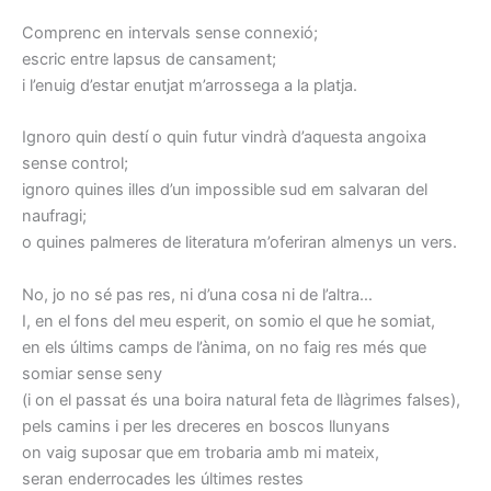
Comprenc en intervals sense connexió;
escric entre lapsus de cansament;
i l’enuig d’estar enutjat m’arrossega a la platja.
Ignoro quin destí o quin futur vindrà d’aquesta angoixa
sense control;
ignoro quines illes d’un impossible sud em salvaran del
naufragi;
o quines palmeres de literatura m’oferiran almenys un vers.
No, jo no sé pas res, ni d’una cosa ni de l’altra…
I, en el fons del meu esperit, on somio el que he somiat,
en els últims camps de l’ànima, on no faig res més que
somiar sense seny
(i on el passat és una boira natural feta de llàgrimes falses),
pels camins i per les dreceres en boscos llunyans
on vaig suposar que em trobaria amb mi mateix,
seran enderrocades les últimes restes