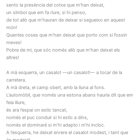
sento la presència del cotxe que m’han deixat,
un símbol que em fa riure, si hi penso,
de tot allò que m’hauran de deixar si segueixo en aquest
món!
Quantes coses que m’han deixat que porto com si fossin
meves!
Pobre de mi, que sóc només allò que m’han deixat els
altres!
A mà esquerra, un casalot —un casalot!— a tocar de la
carretera.
A mà dreta, el camp obert, amb la lluna al fons.
L’automòbil, que només una estona abans hauria dit que em
feia lliure,
és ara l’espai on estic tancat,
només el puc conduir si hi estic a dins,
només el dominaré si m’hi adapto i m’hi incloc.
A l’esquerra, he deixat enrere el casalot modest, i tant que
és modest!