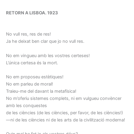
RETORN A LISBOA. 1923
No vull res, res de res!
Ja he deixat ben clar que jo no vull res.
No em vingueu amb les vostres certeses!
L’única certesa és la mort.
No em proposeu estètiques!
No em parleu de moral!
Traieu-me del davant la metafísica!
No m’oferiu sistemes complets, ni em vulgueu convèncer
amb les conquestes
de les ciències (de les ciències, per favor, de les ciències!)
—ni de les ciències ni de les arts de la civilització moderna!