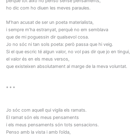
perquè tot això ho penso sense pensaments,
ho dic com ho diuen les meves paraules.
M’han acusat de ser un poeta materialista,
i sempre m’ha estranyat, perquè no em semblava
que de mi poguessin dir qualsevol cosa.
Jo no sóc ni tan sols poeta: però passa que hi veig.
Si el que escric té algun valor, no vol pas dir que jo en tingui,
el valor és en els meus versos,
que existeixen absolutament al marge de la meva voluntat.
* * *
Jo sóc com aquell qui vigila els ramats.
El ramat són els meus pensaments
i els meus pensaments són tots sensacions.
Penso amb la vista i amb l’oïda,