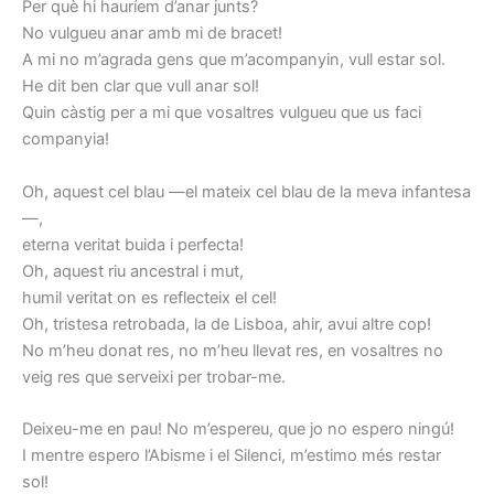
Per què hi hauríem d’anar junts?
No vulgueu anar amb mi de bracet!
A mi no m’agrada gens que m’acompanyin, vull estar sol.
He dit ben clar que vull anar sol!
Quin càstig per a mi que vosaltres vulgueu que us faci
companyia!
Oh, aquest cel blau —el mateix cel blau de la meva infantesa
—,
eterna veritat buida i perfecta!
Oh, aquest riu ancestral i mut,
humil veritat on es reflecteix el cel!
Oh, tristesa retrobada, la de Lisboa, ahir, avui altre cop!
No m’heu donat res, no m’heu llevat res, en vosaltres no
veig res que serveixi per trobar-me.
Deixeu-me en pau! No m’espereu, que jo no espero ningú!
I mentre espero l’Abisme i el Silenci, m’estimo més restar
sol!