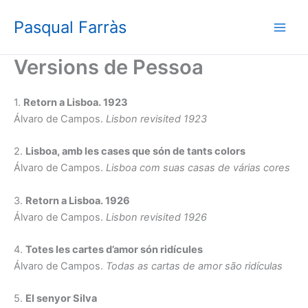
Vés
Pasqual Farràs
al
Main
contingut
Versions de Pessoa
Men
1.
Retorn a Lisboa. 1923
Álvaro de Campos.
Lisbon revisited 1923
2.
Lisboa, amb les cases que són de tants colors
Álvaro de Campos.
Lisboa com suas casas de várias cores
3.
Retorn a Lisboa. 1926
Álvaro de Campos.
Lisbon revisited 1926
4.
Totes les cartes d’amor són ridícules
Álvaro de Campos.
Todas as cartas de amor são ridículas
5.
El senyor Silva