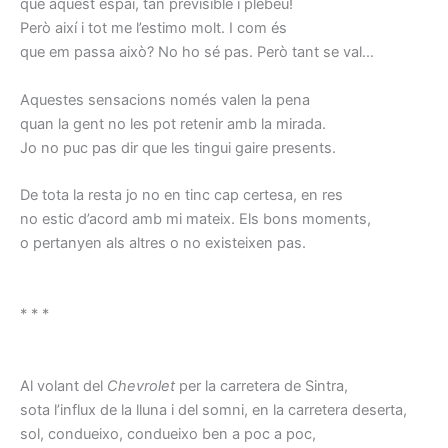
que aquest espai, tan previsible i plebeu!
Però així i tot me l’estimo molt. I com és
que em passa això? No ho sé pas. Però tant se val…
Aquestes sensacions només valen la pena
quan la gent no les pot retenir amb la mirada.
Jo no puc pas dir que les tingui gaire presents.
De tota la resta jo no en tinc cap certesa, en res
no estic d’acord amb mi mateix. Els bons moments,
o pertanyen als altres o no existeixen pas.
* * *
Al volant del
Chevrolet
per la carretera de Sintra,
sota l’influx de la lluna i del somni, en la carretera deserta,
sol, condueixo, condueixo ben a poc a poc,