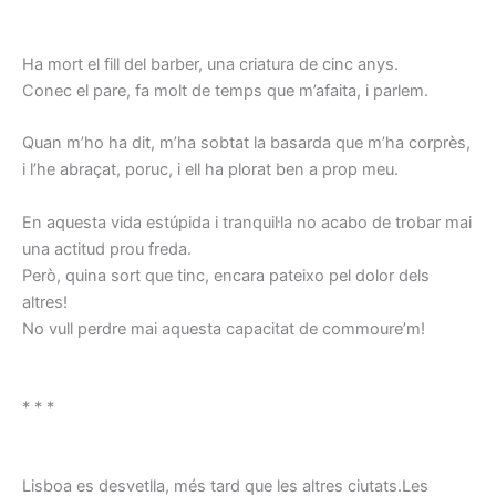
Ha mort el fill del barber, una criatura de cinc anys.
Conec el pare, fa molt de temps que m’afaita, i parlem.
Quan m’ho ha dit, m’ha sobtat la basarda que m’ha corprès,
i l’he abraçat, poruc, i ell ha plorat ben a prop meu.
En aquesta vida estúpida i tranquil·la no acabo de trobar mai
una actitud prou freda.
Però, quina sort que tinc, encara pateixo pel dolor dels
altres!
No vull perdre mai aquesta capacitat de commoure’m!
* * *
Lisboa es desvetlla, més tard que les altres ciutats.Les